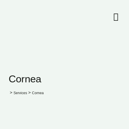
Skip
to
content
Cornea
>
>
Services
Cornea