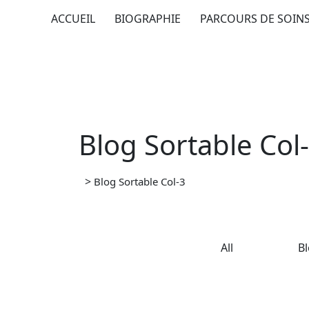
Skip
ACCUEIL
BIOGRAPHIE
PARCOURS DE SOIN
to
content
Blog Sortable Col
>
Blog Sortable Col-3
All
B