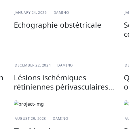
BLOG
JANUARY 24. 2026
DAMINO
JA
n
Echographie obstétricale
S
c
s
CHIRURGIE
DECEMBER 22. 2024
DAMINO
DE
n
Lésions ischémiques
Q
rétiniennes périvasculaires
o
(RIPL)
BLOG
AUGUST 29. 2023
DAMINO
AU