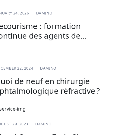
VIE ASSOCIATIVE
NUARY 24. 2026
DAMINO
ecourisme : formation
ontinue des agents de
anté
CHIRURGIE
CEMBER 22. 2024
DAMINO
uoi de neuf en chirurgie
phtalmologique réfractive ?
BLOG
GUST 29. 2023
DAMINO