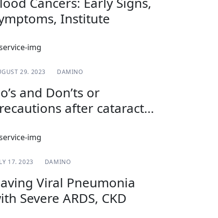
lood Cancers: Early Signs,
ymptoms, Institute
SURGEON
GUST 29. 2023
DAMINO
o’s and Don’ts or
recautions after cataract
urgery
BLOG
LY 17. 2023
DAMINO
aving Viral Pneumonia
ith Severe ARDS, CKD