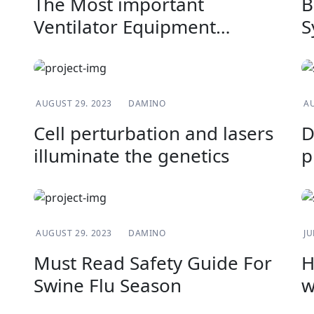
The Most important
B
Ventilator Equipment
S
available
PHYSICIANS
AUGUST 29. 2023
DAMINO
AU
Cell perturbation and lasers
D
illuminate the genetics
p
s
BLOG
AUGUST 29. 2023
DAMINO
JU
Must Read Safety Guide For
H
Swine Flu Season
w