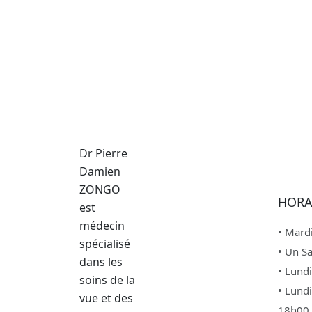
Dr Pierre
Damien
ZONGO
HORA
est
médecin
• Mardi
spécialisé
• Un S
dans les
• Lund
soins de la
• Lund
vue et des
18h00