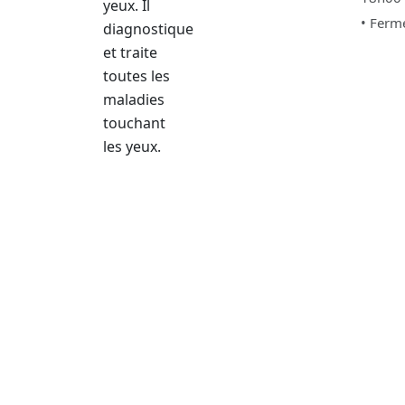
yeux. Il
• Ferm
diagnostique
et traite
toutes les
maladies
touchant
les yeux.