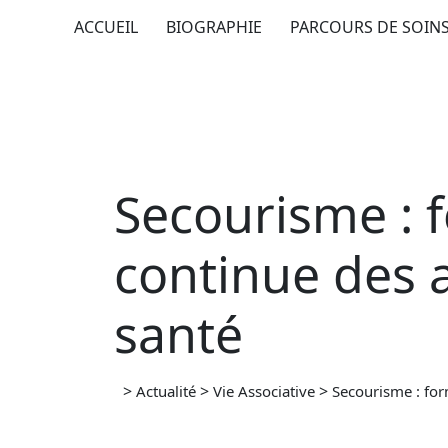
Skip
ACCUEIL
BIOGRAPHIE
PARCOURS DE SOIN
to
content
Secourisme : 
continue des 
santé
>
>
>
Actualité
Vie Associative
Secourisme : for