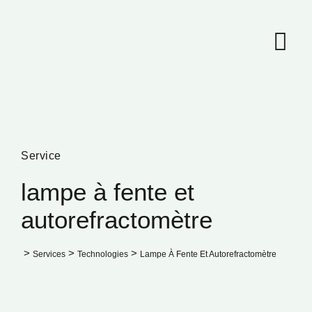
Skip
to
content
Service
lampe à fente et
autorefractomètre
>
>
>
Services
Technologies
Lampe À Fente Et Autorefractomètre