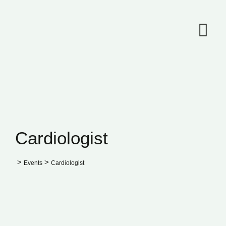
Skip
to
content
Cardiologist
>
>
Events
Cardiologist