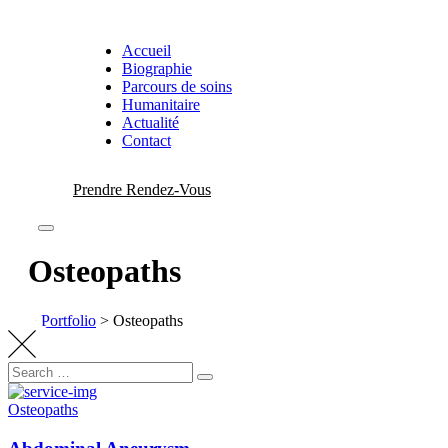
Skip
to
Accueil
content
Biographie
Parcours de soins
Humanitaire
Actualité
Contact
Prendre Rendez-Vous
Osteopaths
>
Portfolio
>
Osteopaths
Search
Search
for:
Osteopaths