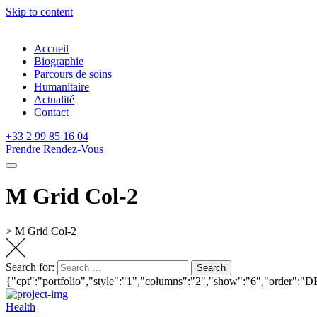
Skip to content
Accueil
Biographie
Parcours de soins
Humanitaire
Actualité
Contact
+33 2 99 85 16 04
Prendre Rendez-Vous
M Grid Col-2
>
M Grid Col-2
Search for:
Search
{"cpt":"portfolio","style":"1","columns":"2","show":"6","order":
Health