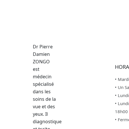
Dr Pierre
Damien
ZONGO
HORA
est
médecin
• Mardi
spécialisé
• Un S
dans les
• Lund
soins de la
• Lund
vue et des
18h00
yeux. Il
• Ferm
diagnostique
et traite