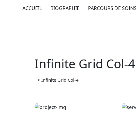
Skip
ACCUEIL
BIOGRAPHIE
PARCOURS DE SOIN
to
content
Infinite Grid Col-4
>
Infinite Grid Col-4
Health
O
Neurosurgery Su
A
rgeon
r