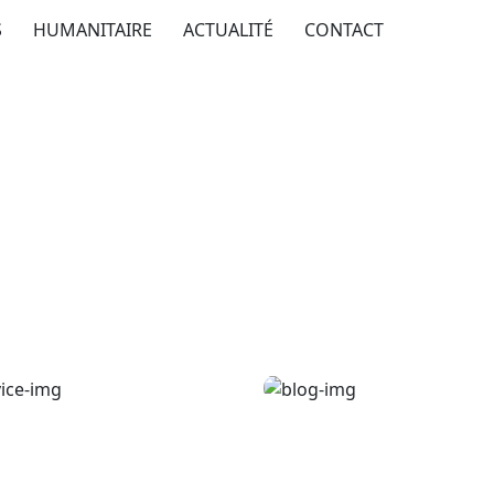
S
HUMANITAIRE
ACTUALITÉ
CONTACT
steopaths
bdominal Aneu
Pharmacy
ysm
Supraventricula