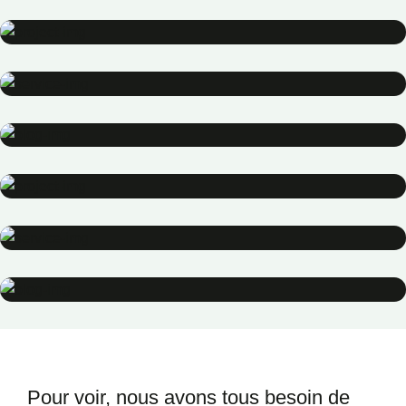
Health
Neurosurgery Surgeon
Osteopaths
Abdominal Aneurysm
Pharmacy
Supraventricular
Research
Cardiothoracic
Surgeon
Pediatric Surgery
Treatments
Congestive Heart
Pour voir, nous avons tous besoin
de